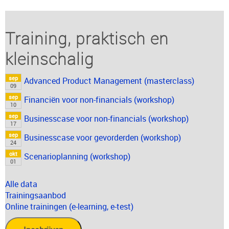
Training, praktisch en
kleinschalig
sep
Advanced Product Management (masterclass)
09
sep
Financiën voor non-financials (workshop)
10
sep
Businesscase voor non-financials (workshop)
17
sep
Businesscase voor gevorderden (workshop)
24
okt
Scenarioplanning (workshop)
01
Alle data
Trainingsaanbod
Online trainingen (e-learning, e-test)