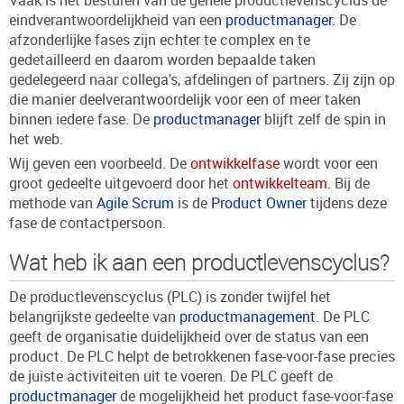
Vaak is het besturen van de gehele productlevenscyclus de
eindverantwoordelijkheid van een
productmanager
. De
afzonderlijke fases zijn echter te complex en te
gedetailleerd en daarom worden bepaalde taken
gedelegeerd naar collega's, afdelingen of partners. Zij zijn op
die manier deelverantwoordelijk voor een of meer taken
binnen iedere fase. De
productmanager
blijft zelf de spin in
het web.
Wij geven een voorbeeld. De
ontwikkelfase
wordt voor een
groot gedeelte uitgevoerd door het
ontwikkelteam
. Bij de
methode van
Agile Scrum
is de
Product Owner
tijdens deze
fase de contactpersoon.
Wat heb ik aan een productlevenscyclus?
De productlevenscyclus (PLC) is zonder twijfel het
belangrijkste gedeelte van
productmanagement
. De PLC
geeft de organisatie duidelijkheid over de status van een
product. De PLC helpt de betrokkenen fase-voor-fase precies
de juiste activiteiten uit te voeren. De PLC geeft de
productmanager
de mogelijkheid het product fase-voor-fase