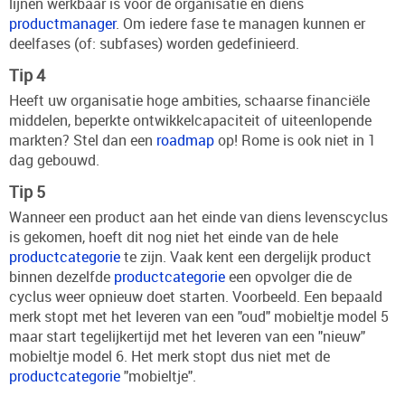
lijnen werkbaar is voor de organisatie en diens
productmanager
. Om iedere fase te managen kunnen er
deelfases (of: subfases) worden gedefinieerd.
Tip 4
Heeft uw organisatie hoge ambities, schaarse financiële
middelen, beperkte ontwikkelcapaciteit of uiteenlopende
markten? Stel dan een
roadmap
op! Rome is ook niet in 1
dag gebouwd.
Tip 5
Wanneer een product aan het einde van diens levenscyclus
is gekomen, hoeft dit nog niet het einde van de hele
productcategorie
te zijn. Vaak kent een dergelijk product
binnen dezelfde
productcategorie
een opvolger die de
cyclus weer opnieuw doet starten. Voorbeeld. Een bepaald
merk stopt met het leveren van een "oud" mobieltje model 5
maar start tegelijkertijd met het leveren van een "nieuw"
mobieltje model 6. Het merk stopt dus niet met de
productcategorie
"mobieltje".