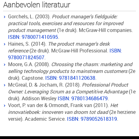
Aanbevolen literatuur
Gorchels, L. (2003).
Product manager's fieldguide:
practical tools, exercises and resources for improved
product management
(1e druk). McGraw-Hill companies.
ISBN: 9780071410595
.
Haines, S. (2014).
The product manager's desk
reference
(2e druk). McGraw-Hill Professional.
ISBN:
9780071824507
.
Moore, G.A. (2008).
Chrossing the chasm: marketing and
selling technology products to mainstream customers
(2e
druk). Capstone.
ISBN: 9781841120638
.
McGreal, D. & Jocham, R. (2018).
Professional Product
Owner: Leveraging Scrum as a Competitive Advantage
(1e
druk). Addison Wesley
ISBN: 9780134686479
.
Voort, P. van der & Ormondt, Frank van (2011).
Het
innovatieboek: innoveren van droom tot daad
(2e herziene
versie). Academic Service.
ISBN: 9789052618319
.