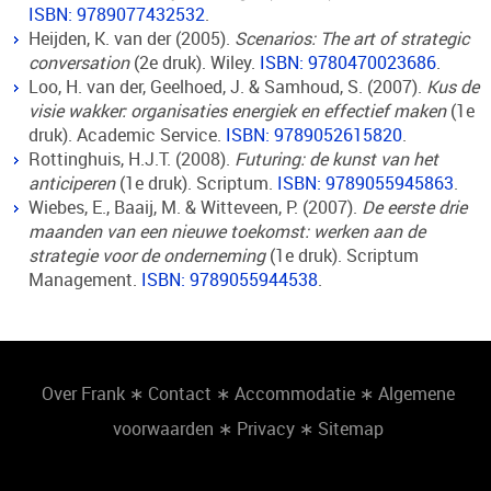
ISBN: 9789077432532
.
Heijden, K. van der (2005).
Scenarios: The art of strategic
conversation
(2e druk). Wiley.
ISBN: 9780470023686
.
Loo, H. van der, Geelhoed, J. & Samhoud, S. (2007).
Kus de
visie wakker: organisaties energiek en effectief maken
(1e
druk). Academic Service.
ISBN: 9789052615820
.
Rottinghuis, H.J.T. (2008).
Futuring: de kunst van het
anticiperen
(1e druk). Scriptum.
ISBN: 9789055945863
.
Wiebes, E., Baaij, M. & Witteveen, P. (2007).
De eerste drie
maanden van een nieuwe toekomst: werken aan de
strategie voor de onderneming
(1e druk). Scriptum
Management.
ISBN: 9789055944538
.
Over Frank
∗
Contact
∗
Accommodatie
∗
Algemene
voorwaarden
∗
Privacy
∗
Sitemap