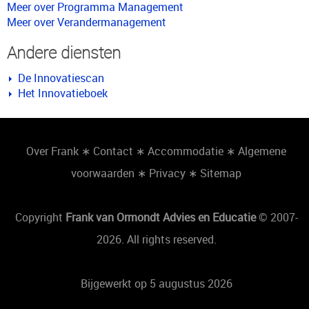
Meer over Programma Management
Meer over Verandermanagement
Andere diensten
De Innovatiescan
Het Innovatieboek
Over Frank
∗
Contact
∗
Accommodatie
∗
Algemene
voorwaarden
∗
Privacy
∗
Sitemap
Copyright
Frank van Ormondt Advies en Educatie
© 2007-
2026. All rights reserved.
Bijgewerkt op 5 augustus 2026