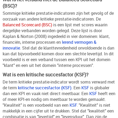
(BSC)?
Sommige kritieke prestatie-indicatoren zijn het gevolg of de
oorzaak van andere kritieke prestatie-indicatoren. De
Balanced Scorecard (BSC)
is een lijst met scores waarin
dergelijke verbanden worden gelegd. Deze lijst is door
Kaplan & Norton (2008) ingedeeld in vier domeinen: klant,
financiën, interne processen en
lerend vermogen &
innovatie
. Stel dat de klanttevredenheid onvoldoende is dan
kan dat bijvoorbeeld komen door een slechte levertijd. In dit
voorbeeld is er een verband tussen een KPI uit het domein
"klant" en een uit het domein "interne processen".
Wat is een kritische succesfactor (KSF)?
De term kritieke prestatie-indicator wordt soms verward met
de term
kritische succesfactor (KSF)
. Een
KSF
is globaler
dan een KPI en vaak niet direct meetbaar. Een
KSF
heeft een
of meer KPI-en nodig om meetbaar te worden gemaakt.
"Kwaliteit" is een voorbeeld van een
KSF
. "Kwaliteit" is niet
makkelijk in een cijfer uit te drukken. Stel dat "kwaliteit" een
combinatie is van "levertijd" en "levensduur". Dan zijn de