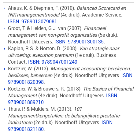
Ahaus, K. & Diepman, F. (2010).
Balanced Scorecard en
INK-managementmodel
(4e druk). Academic Service.
ISBN: 9789013079081
.
Groot, T. & Helden, G.J. van (2007).
Financieel
management van non-profit organisaties
(5e druk).
Noordhoff Uitgevers.
ISBN: 9789001300135
.
Kaplan, R.S. & Norton, D. (2008).
Van strategie naar
uitvoering: execution premium
(1e druk). Business
Contact.
ISBN: 9789047001249
.
Koetzier, W. (2013).
Management accounting: berekenen,
beslissen, beheersen
(4e druk). Noordhoff Uitgevers.
ISBN:
9789001820398
.
Koetzier, W. & Brouwers, R. (2018).
The Basics of Financial
Management
(4e druk). Noordhoff Uitgevers.
ISBN:
9789001889210
.
Thuis, P. & Mulders, M. (2013).
101
Managementkengetallen: de belangrijkste prestatie-
indicatoren
(2e druk). Noordhoff Uitgevers.
ISBN:
9789001821180
.