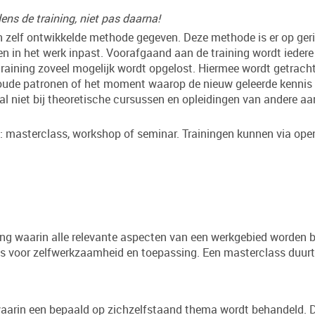
ens de training, niet pas daarna!
 zelf ontwikkelde methode gegeven. Deze methode is er op geri
en in het werk inpast. Voorafgaand aan de training wordt iede
de training zoveel mogelijk wordt opgelost. Hiermee wordt getra
n oude patronen of het moment waarop de nieuw geleerde kennis
stal niet bij theoretische cursussen en opleidingen van andere a
 masterclass, workshop of seminar. Trainingen kunnen via open 
ing waarin alle relevante aspecten van een werkgebied worden b
s voor zelfwerkzaamheid en toepassing. Een masterclass duurt m
waarin een bepaald op zichzelfstaand thema wordt behandeld. D