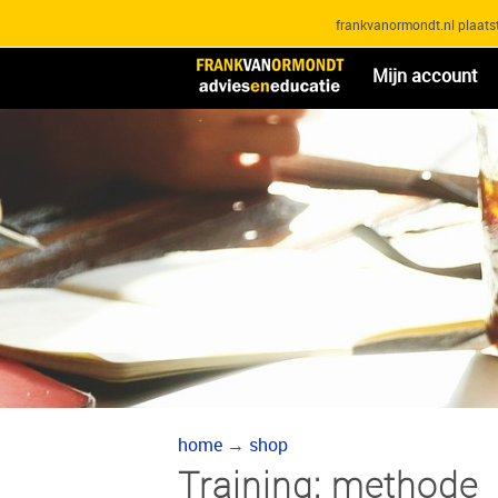
frankvanormondt.nl plaatst
Mijn account
home
→
shop
Training: methode